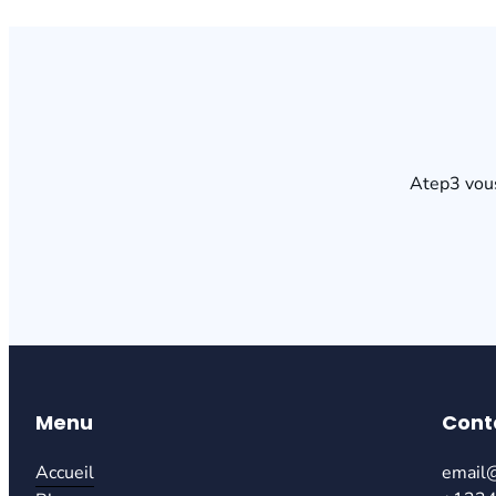
Atep3 vous
Menu
Cont
Accueil
email